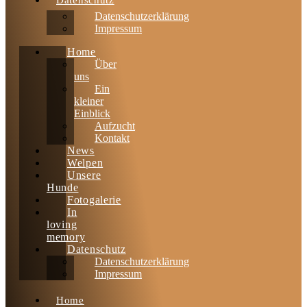
Datenschutz
Datenschutzerklärung
Impressum
Home
Über
uns
Ein
kleiner
Einblick
Aufzucht
Kontakt
News
Welpen
Unsere
Hunde
Fotogalerie
In
loving
memory
Datenschutz
Datenschutzerklärung
Impressum
Home