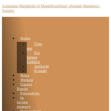
Australian Shepherds of MagnificentSoul | ehemals Madmexx-
Aussies
Home
Über
uns
Ein
kleiner
Einblick
Aufzucht
Kontakt
News
Welpen
Unsere
Hunde
Fotogalerie
In
loving
memory