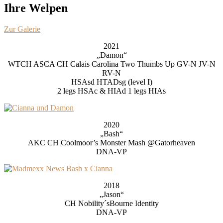
Ihre Welpen
Zur Galerie
2021
„Damon“
WTCH ASCA CH Calais Carolina Two Thumbs Up GV-N JV-N
RV-N
HSAsd HTADsg (level I)
2 legs HSAc & HIAd 1 legs HIAs
2020
„Bash“
AKC CH Coolmoor’s Monster Mash @Gatorheaven
DNA-VP
2018
„Jason“
CH Nobility´sBourne Identity
DNA-VP