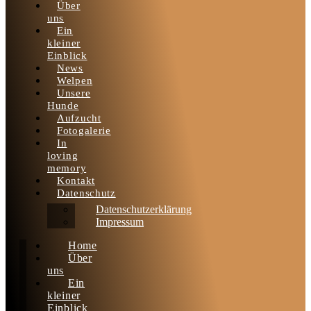
Über
uns
Ein
kleiner
Einblick
News
Welpen
Unsere
Hunde
Aufzucht
Fotogalerie
In
loving
memory
Kontakt
Datenschutz
Datenschutzerklärung
Impressum
Home
Über
uns
Ein
kleiner
Einblick