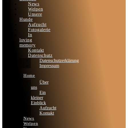
News
Welpen
Unsere
Hunde
Aufzucht
Fotogalerie
In
loving
memory
Kontakt
Datenschutz
Datenschutzerklärung
Impressum
Home
Über
uns
Ein
kleiner
Einblick
Aufzucht
Kontakt
News
Welpen