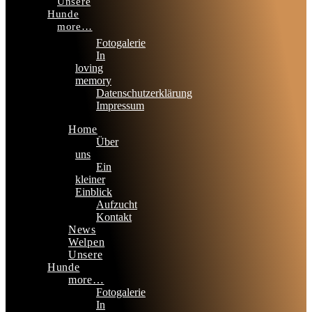
Unsere
Hunde
more…
Fotogalerie
In
loving
memory
Datenschutzerklärung
Impressum
Home
Über
uns
Ein
kleiner
Einblick
Aufzucht
Kontakt
News
Welpen
Unsere
Hunde
more…
Fotogalerie
In