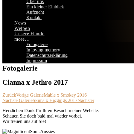
Über uns
Ein kleiner Einblick
Aufzucht
Kontakt
News
Welpen
Unsere Hunde
more…
Fotogalerie
In loving memory
Datenschutzerklärung
Impressum
Fotogalerie
Cianna x Jethro 2017
Zurück
Vorige Galerie
Mable x Smokey 2016
Nächste Galerie
Skima x Higgings 2017
Nächster
Herzlichen Dank für Ihren Besuch meiner Website.
Schauen Sie doch bald mal wieder vorbei.
Wir freuen uns auf Sie!