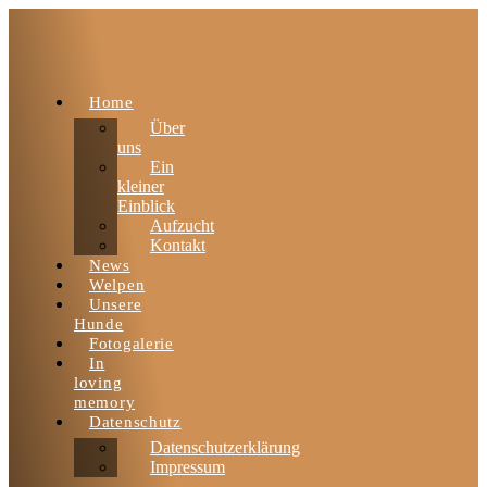
Home
Über
uns
Ein
kleiner
Einblick
Aufzucht
Kontakt
News
Welpen
Unsere
Hunde
Fotogalerie
In
loving
memory
Datenschutz
Datenschutzerklärung
Impressum