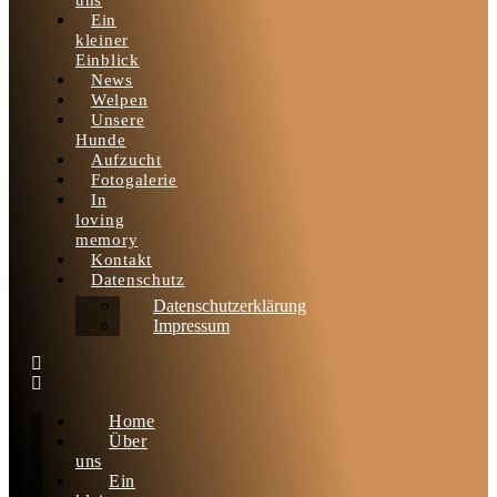
uns
Ein
kleiner
Einblick
News
Welpen
Unsere
Hunde
Aufzucht
Fotogalerie
In
loving
memory
Kontakt
Datenschutz
Datenschutzerklärung
Impressum
Home
Über
uns
Ein