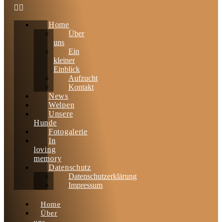
Home
Über
uns
Ein
kleiner
Einblick
Aufzucht
Kontakt
News
Welpen
Unsere
Hunde
Fotogalerie
In
loving
memory
Datenschutz
Datenschutzerklärung
Impressum
Home
Über